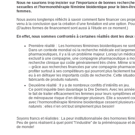
Nous ne saurions trop insister sur l’importance de bonnes recherche
sexuelles et l’hormonothérapie féminine bioidentique pour le bien-être,
femmes.
Nous avons longtemps réfléchi à savoir comment faire financer ces pro
venu à la conclusion que la création d’une fondation est une option. Pour l'
(D'autres formes de financement sont aussi à l'étude en ce moment.)
En effet, nous sommes confrontés à certaines réalités dont les deux
Première réalité : Les hormones féminines bioidentiques ne sont
Dans un contexte mondial où la recherche médicale est largeme
pharmaceutiques, il y a là un problème majeur. Lorsqu’un médic
exclusif à une compagnie, une compagnie pharmaceutique a moins
recherche clinique qui coûte généralement très chère. Même si l
– grâce aux recherches financées par une compagnie pharmaceu
profiter surtout à ses compétiteurs qui pourront plus facilement ba
eu à en défrayer les importants coûts de recherche. Cette situat
fabricants de produits naturels.
Deuxième réalité : Il y a de nombreux conflits d’intérêts en jeu.
Ce point inquiète bien davantage la Dre Demers. Avec les année
le fait de traiter efficacement les femmes pour leurs symptômes
de ménopause risque d’en déranger plusieurs. Elle a souvent con
avec l’hormonothérapie féminine bioidentique cessent plusieurs 
naturels : elles n’en ont tout simplement plus besoin!
Soyons francs et réalistes : La peur institutionnalisée des hormones fém
Peu de gens réalisent à quel point "l’industrie" de la préménopause et 
de monde!